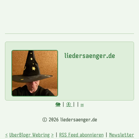
liedersaenger.de
🐘
|
🦋
|
|
✉️
© 2026 liedersaenger.de
<
UberBlogr Webring
>
|
RSS Feed abonnieren
|
Newsletter