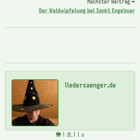
Nächster Beitrag ➡
Der Waldwipfelweg bei Sankt Engelmar
liedersaenger.de
🐘
|
🦋
|
|
✉️