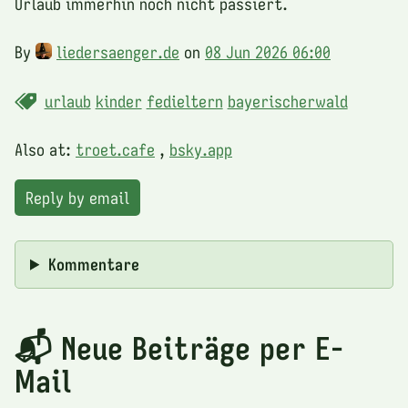
Urlaub immerhin noch nicht passiert.
By
liedersaenger.de
on
08 Jun 2026 06:00
urlaub
kinder
fedieltern
bayerischerwald
Also at:
troet.cafe
,
bsky.app
Reply by email
Kommentare
📬 Neue Beiträge per E-
Mail