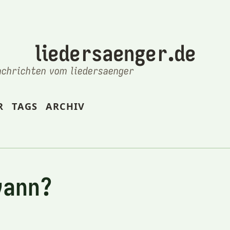
liedersaenger.de
achrichten vom liedersaenger
R
TAGS
ARCHIV
wann?