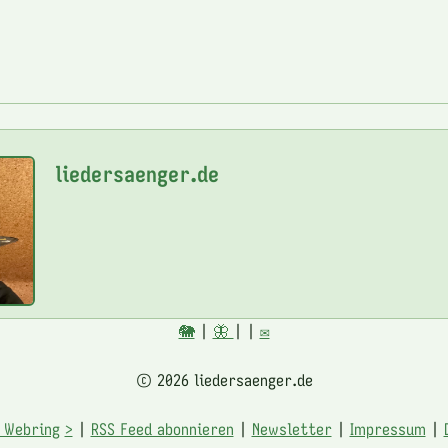
liedersaenger.de
🐘
|
🦋
|
|
✉️
© 2026 liedersaenger.de
 Webring
>
|
RSS Feed abonnieren
|
Newsletter
|
Impressum
|