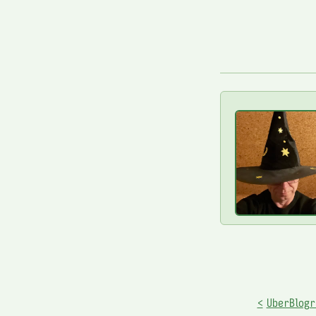
<
UberBlogr