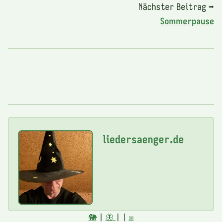
Nächster Beitrag ➡
Sommerpause
liedersaenger.de
🐘
|
🦋
|
|
✉️