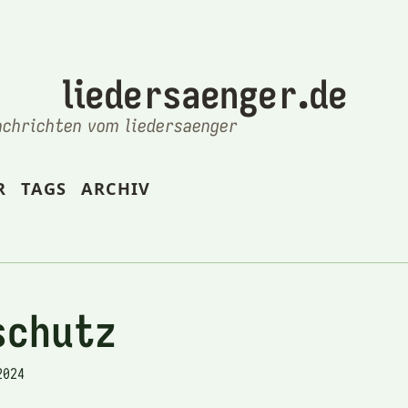
liedersaenger.de
achrichten vom liedersaenger
R
TAGS
ARCHIV
schutz
2024