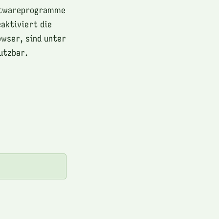
oftwareprogramme
eaktiviert die
owser, sind unter
utzbar.