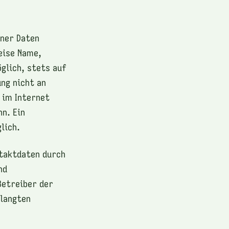
ener Daten
eise Name,
glich, stets auf
ng nicht an
 im Internet
n. Ein
lich.
taktdaten durch
nd
Betreiber der
rlangten