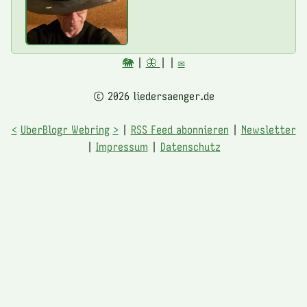
🐘
|
🦋
|
|
✉️
© 2026 liedersaenger.de
<
UberBlogr Webring
>
|
RSS Feed abonnieren
|
Newsletter
|
Impressum
|
Datenschutz