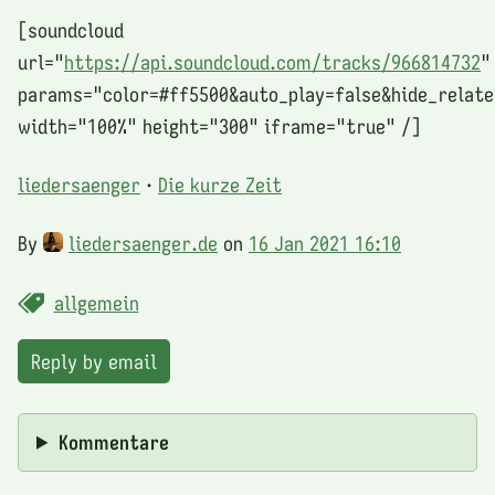
[soundcloud
url="
https://api.soundcloud.com/tracks/966814732
"
params="color=#ff5500&auto_play=false&hide_relat
width="100%" height="300" iframe="true" /]
liedersaenger
·
Die kurze Zeit
By
liedersaenger.de
on
16 Jan 2021 16:10
allgemein
Reply by email
Kommentare