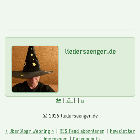
liedersaenger.de
🐘
|
🦋
|
|
✉️
© 2026 liedersaenger.de
<
UberBlogr Webring
>
|
RSS Feed abonnieren
|
Newsletter
|
Impressum
|
Datenschutz