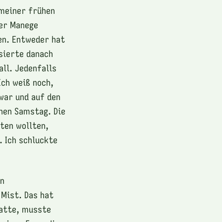
 meiner frühen
der Manege
en. Entweder hat
ssierte danach
ll. Jedenfalls
Ich weiß noch,
 war und auf den
nen Samstag. Die
iten wollten,
. Ich schluckte
in
 Mist. Das hat
hatte, musste