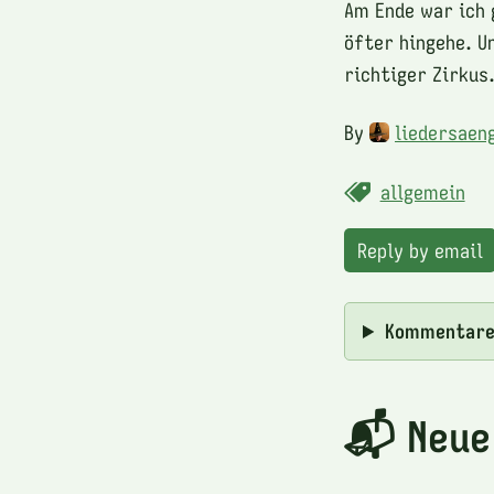
Am Ende war ich 
öfter hingehe. Un
richtiger Zirkus
By
liedersaen
allgemein
Reply by email
Kommentar
📬 Neue