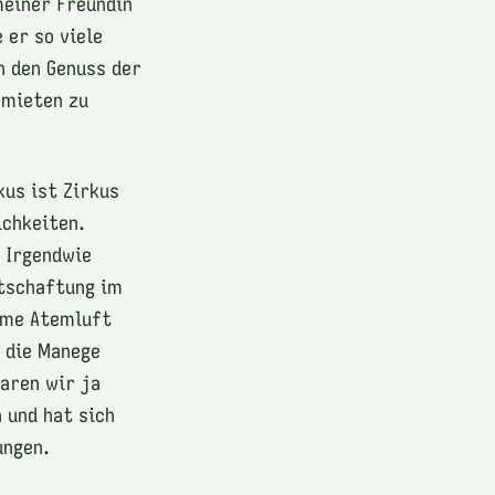
meiner Freundin
 er so viele
n den Genuss der
rmieten zu
kus ist Zirkus
ichkeiten.
. Irgendwie
rtschaftung im
ame Atemluft
n die Manege
waren wir ja
 und hat sich
ungen.