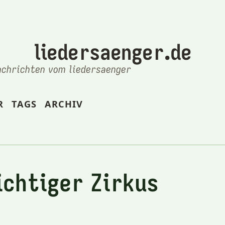
liedersaenger.de
achrichten vom liedersaenger
R
TAGS
ARCHIV
ichtiger Zirkus