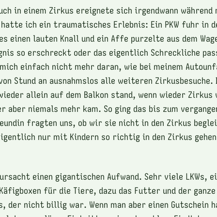
uch in einem Zirkus ereignete sich irgendwann während
 hatte ich ein traumatisches Erlebnis: Ein PKW fuhr in 
es einen lauten Knall und ein Affe purzelte aus dem Wag
gnis so erschreckt oder das eigentlich Schreckliche pa
 mich einfach nicht mehr daran, wie bei meinem Autounfa
von Stund an ausnahmslos alle weiteren Zirkusbesuche. 
 wieder allein auf dem Balkon stand, wenn wieder Zirkus
er aber niemals mehr kam. So ging das bis zum vergange
eundin fragten uns, ob wir sie nicht in den Zirkus begle
igentlich nur mit Kindern so richtig in den Zirkus gehen
rursacht einen gigantischen Aufwand. Sehr viele LKWs, e
äfigboxen für die Tiere, dazu das Futter und der ganze
is, der nicht billig war. Wenn man aber einen Gutschein 