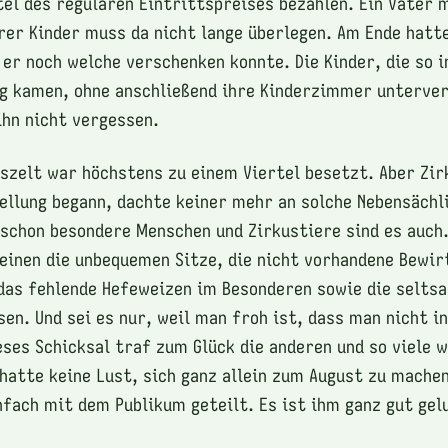
tel des regulären Eintrittspreises bezahlen. Ein Vater 
rer Kinder muss da nicht lange überlegen. Am Ende hatte
 er noch welche verschenken konnte. Die Kinder, die so i
ng kamen, ohne anschließend ihre Kinderzimmer unterve
hn nicht vergessen.
uszelt war höchstens zu einem Viertel besetzt. Aber Zir
tellung begann, dachte keiner mehr an solche Nebensächl
 schon besondere Menschen und Zirkustiere sind es auch
 einen die unbequemen Sitze, die nicht vorhandene Bewi
das fehlende Hefeweizen im Besonderen sowie die selts
sen. Und sei es nur, weil man froh ist, dass man nicht i
eses Schicksal traf zum Glück die anderen und so viele 
 hatte keine Lust, sich ganz allein zum August zu machen
nfach mit dem Publikum geteilt. Es ist ihm ganz gut gel