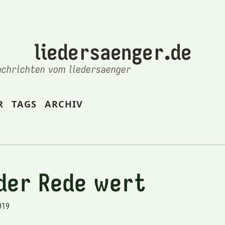
liedersaenger.de
achrichten vom liedersaenger
R
TAGS
ARCHIV
der Rede wert
019