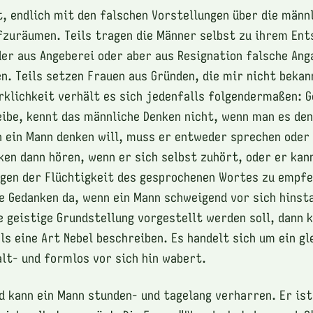
it, endlich mit den falschen Vorstellungen über die männ
zuräumen. Teils tragen die Männer selbst zu ihrem Ent
er aus Angeberei oder aber aus Resignation falsche Ang
n. Teils setzen Frauen aus Gründen, die mir nicht bekan
irklichkeit verhält es sich jedenfalls folgendermaßen: G
eibe, kennt das männliche Denken nicht, wenn man es de
n ein Mann denken will, muss er entweder sprechen oder
ken dann hören, wenn er sich selbst zuhört, oder er kan
gen der Flüchtigkeit des gesprochenen Wortes zu empfe
e Gedanken da, wenn ein Mann schweigend vor sich hinst
e geistige Grundstellung vorgestellt werden soll, dann 
ls eine Art Nebel beschreiben. Es handelt sich um ein g
alt- und formlos vor sich hin wabert.
d kann ein Mann stunden- und tagelang verharren. Er ist