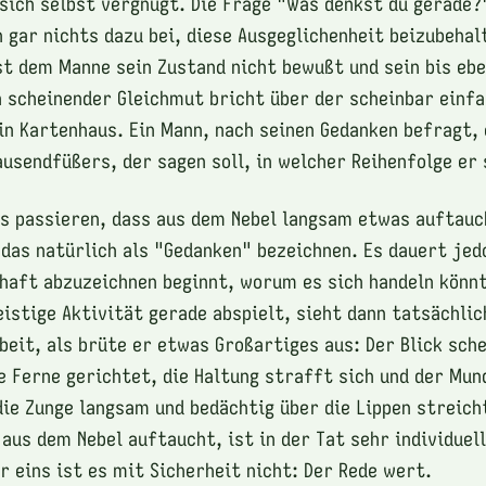
 sich selbst vergnügt. Die Frage "Was denkst du gerade?
h gar nichts dazu bei, diese Ausgeglichenheit beizubehal
t dem Manne sein Zustand nicht bewußt und sein bis ebe
 scheinender Gleichmut bricht über der scheinbar einf
n Kartenhaus. Ein Mann, nach seinen Gedanken befragt, 
ausendfüßers, der sagen soll, in welcher Reihenfolge er 
gs passieren, dass aus dem Nebel langsam etwas auftau
 das natürlich als "Gedanken" bezeichnen. Es dauert jed
haft abzuzeichnen beginnt, worum es sich handeln könnt
istige Aktivität gerade abspielt, sieht dann tatsächlich
beit, als brüte er etwas Großartiges aus: Der Blick sche
ie Ferne gerichtet, die Haltung strafft sich und der Mun
die Zunge langsam und bedächtig über die Lippen streich
us dem Nebel auftaucht, ist in der Tat sehr individuell
r eins ist es mit Sicherheit nicht: Der Rede wert.