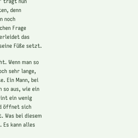
" trägt nun
ten, denn
n noch
achen Frage
erleidet das
seine Füße setzt.
cht. Wenn man so
och sehr lange,
e. Ein Mann, bei
 so aus, wie ein
int ein wenig
d öffnet sich
t. Was bei diesem
. Es kann alles