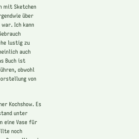
ch mit Sketchen
rgendwie über
 war. Ich kann
Gebrauch
he lustig zu
heinlich auch
s Buch ist
führen, obwohl
Vorstellung von
iner Kochshow. Es
tand unter
m eine Vase für
llte noch