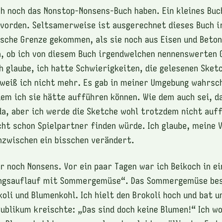
h noch das Nonstop-Nonsens-Buch haben. Ein kleines Bu
rvorden. Seltsamerweise ist ausgerechnet dieses Buch i
sche Grenze gekommen, als sie noch aus Eisen und Beton
, ob ich von diesem Buch irgendwelchen nennenswerten 
h glaube, ich hatte Schwierigkeiten, die gelesenen Sketc
 weiß ich nicht mehr. Es gab in meiner Umgebung wahrsc
em ich sie hätte aufführen können. Wie dem auch sei, da
da, aber ich werde die Sketche wohl trotzdem nicht auf
icht schon Spielpartner finden würde. Ich glaube, meine 
nzwischen ein bisschen verändert.
r noch Nonsens. Vor ein paar Tagen war ich Beikoch in e
ngsauflauf mit Sommergemüse“. Das Sommergemüse bes
oli und Blumenkohl. Ich hielt den Brokoli hoch und bat u
Publikum kreischte: „Das sind doch keine Blumen!“ Ich wo