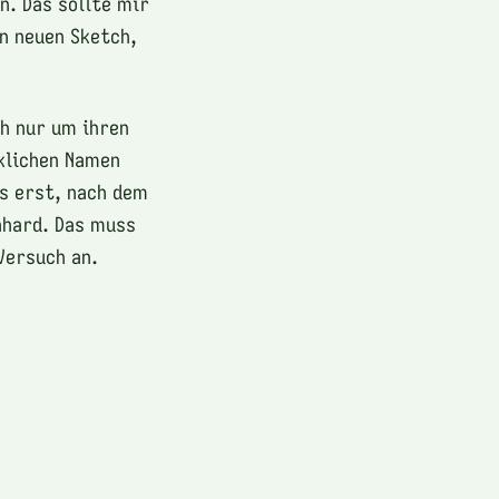
n. Das sollte mir
n neuen Sketch,
ch nur um ihren
rklichen Namen
gs erst, nach dem
nhard. Das muss
Versuch an.