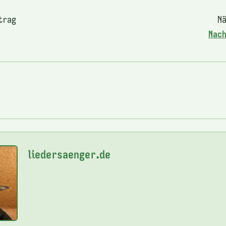
trag
Nä
Nac
liedersaenger.de