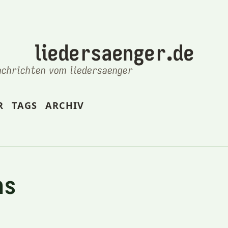
liedersaenger.de
achrichten vom liedersaenger
R
TAGS
ARCHIV
ns