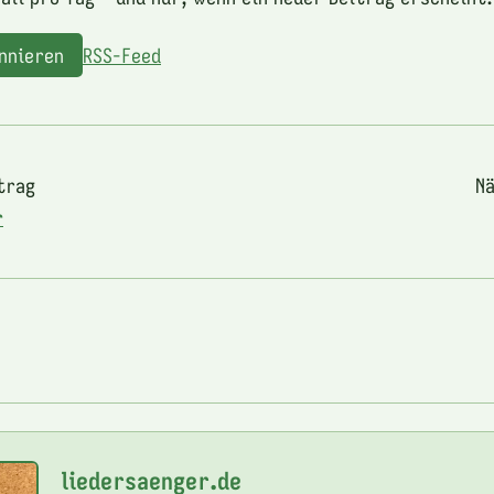
onnieren
RSS-Feed
trag
Nä
r
liedersaenger.de