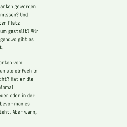
karten geworden
chmissen? Und
ten Platz
aum gestellt? Wir
rgendwo gibt es
t.
karten vom
an sie einfach in
cht? Hat er die
einmal
uer oder in der
 bevor man es
teht. Aber wann,