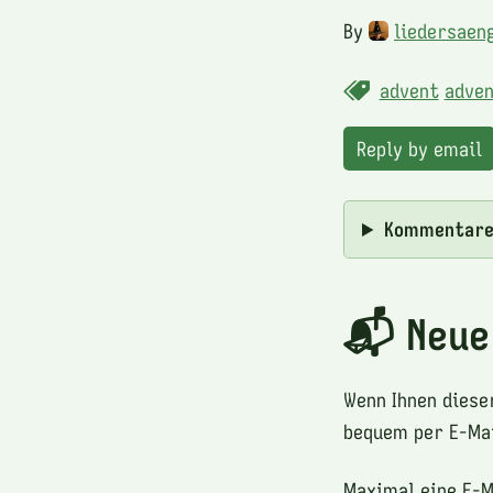
By
liedersaen
advent
adven
Reply by email
Kommentar
📬 Neue
Wenn Ihnen diese
bequem per E-Mai
Maximal eine E-M