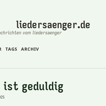
liedersaenger.de
achrichten vom liedersaenger
R
TAGS
ARCHIV
 ist geduldig
025