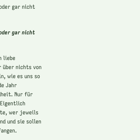
oder gar nicht
oder gar nicht
 liebe
 über nichts von
n, wie es uns so
de Jahr
dheit. Nur für
 Eigentlich
ste, wer jeweils
nd und sie sollen
fangen.