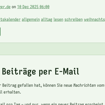
ger.de
on
10 Dec 2025 06:00
tskalender
allgemein
alltag
lesen
schreiben
weihnachts
e
 Beiträge per E-Mail
r Beitrag gefallen hat, können Sie neue
Nachrichten vom
l erhalten.
ail pro Tag – und nur, wenn ein neuer Beitrag erscheint.