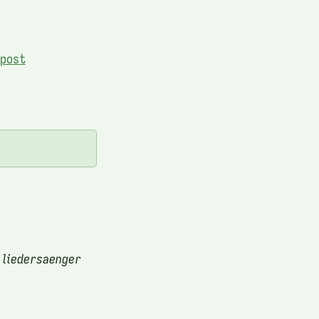
post
 liedersaenger