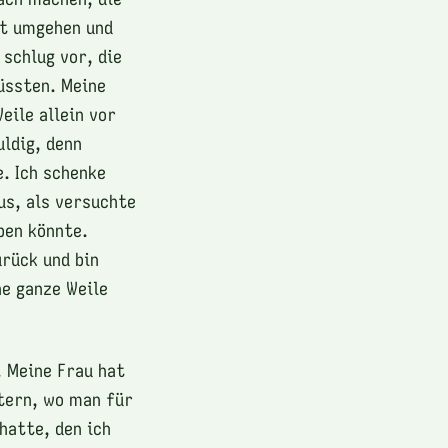
t umgehen und
schlug vor, die
üssten. Meine
eile allein vor
uldig, denn
. Ich schenke
us, als versuchte
ben könnte.
urück und bin
ne ganze Weile
. Meine Frau hat
ltern, wo man für
hatte, den ich