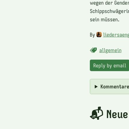
wegen der Gender
Schippschwägerin
sein müssen.
By
liedersaen
allgemein
Reply by email
Kommentar
📬 Neue