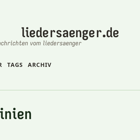
liedersaenger.de
achrichten vom liedersaenger
R
TAGS
ARCHIV
inien