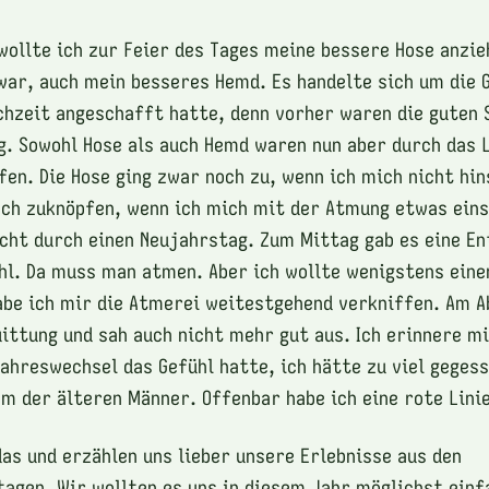
ollte ich zur Feier des Tages meine bessere Hose anzie
war, auch mein besseres Hemd. Es handelte sich um die 
chzeit angeschafft hatte, denn vorher waren die guten 
g. Sowohl Hose als auch Hemd waren nun aber durch das 
fen. Die Hose ging zwar noch zu, wenn ich mich nicht hi
och zuknöpfen, wenn ich mich mit der Atmung etwas ein
ht durch einen Neujahrstag. Zum Mittag gab es eine En
hl. Da muss man atmen. Aber ich wollte wenigstens eine
abe ich mir die Atmerei weitestgehend verkniffen. Am 
uittung und sah auch nicht mehr gut aus. Ich erinnere mi
ahreswechsel das Gefühl hatte, ich hätte zu viel geges
m der älteren Männer. Offenbar habe ich eine rote Lini
das und erzählen uns lieber unsere Erlebnisse aus den
agen. Wir wollten es uns in diesem Jahr möglichst einf