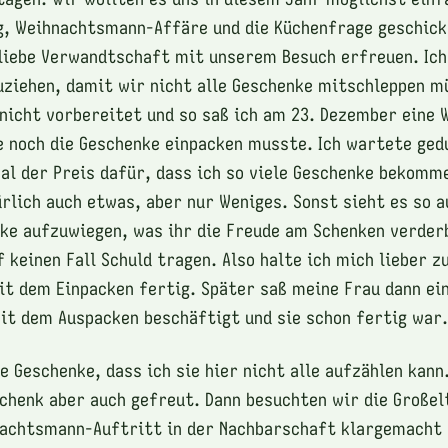
, Weihnachtsmann-Affäre und die Küchenfrage geschick
liebe Verwandtschaft mit unserem Besuch erfreuen. Ich 
ziehen, damit wir nicht alle Geschenke mitschleppen m
nicht vorbereitet und so saß ich am 23. Dezember eine W
ie noch die Geschenke einpacken musste. Ich wartete ged
al der Preis dafür, dass ich so viele Geschenke bekomme
rlich auch etwas, aber nur Weniges. Sonst sieht es so a
nke aufzuwiegen, was ihr die Freude am Schenken verder
f keinen Fall Schuld tragen. Also halte ich mich lieber z
it dem Einpacken fertig. Später saß meine Frau dann ei
 mit dem Auspacken beschäftigt und sie schon fertig war.
e Geschenke, dass ich sie hier nicht alle aufzählen kann
schenk aber auch gefreut. Dann besuchten wir die Große
achtsmann-Auftritt in der Nachbarschaft klargemacht 