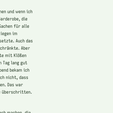
hen und wenn ich
Garderobe, die
Sachen für alle
Liegen im
nsetzte. Auch das
schränkte. Aber
te mit Klößen
n Tag lang gut
Abend bekam ich
ch nicht, dass
sen. Das war
e überschritten.
ach machen, die