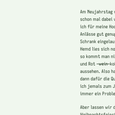
Am Neujahrstag w
schon mal dabei 
ich für meine Ho
Anlässe gut genu
Schrank eingelau
Hemd lies sich n
so kommt man nic
und Rot
-wein-
ko
aussehen. Also h
dann dafür die Q
ich jemals zum J
immer ein Proble
Aber lassen wir 
Weihnachtsfeiert