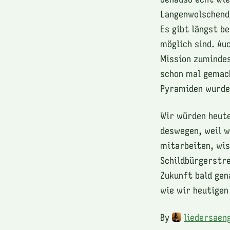
Langenwolschendo
Es gibt längst b
möglich sind. Au
Mission zumindes
schon mal gemach
Pyramiden wurden
Wir würden heut
deswegen, weil w
mitarbeiten, wis
Schildbürgerstre
Zukunft bald gen
wie wir heutigen
By
liedersaen