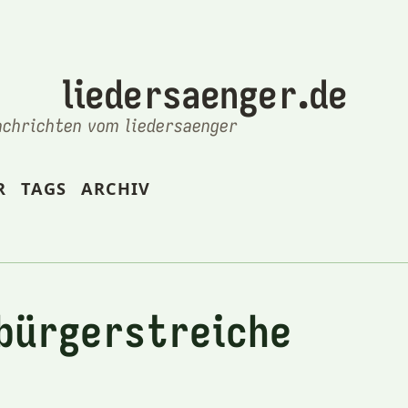
liedersaenger.de
achrichten vom liedersaenger
R
TAGS
ARCHIV
dbürgerstreiche