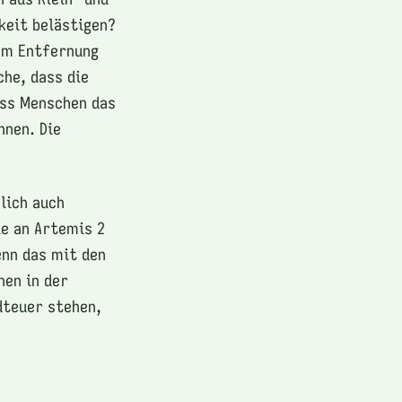
keit belästigen?
 km Entfernung
che, dass die
ass Menschen das
nnen. Die
lich auch
ie an Artemis 2
enn das mit den
hen in der
dteuer stehen,