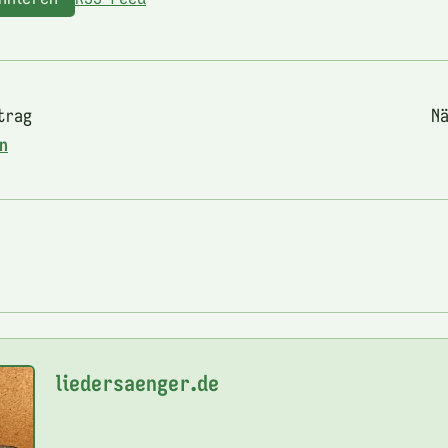
trag
Nä
en
liedersaenger.de