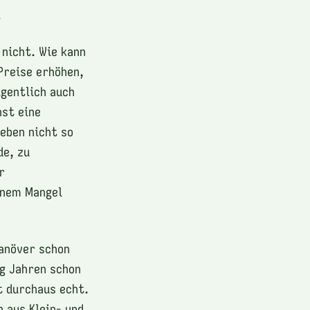
.
 nicht. Wie kann
Preise erhöhen,
igentlich auch
hst eine
eben nicht so
de, zu
r
inem Mangel
anöver schon
ig Jahren schon
t durchaus echt.
 aus Klein- und