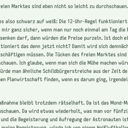
reien Marktes sind eben nicht so leicht zu durchschauen
es also schwarz auf weiß: Die 12-Uhr-Regel funktioniert
r mir ganz sicher, wenn man nur noch einmal am Tag die 
senken darf, dann würden die Preise purzeln. Ist doch e
tioniert das denn jetzt nicht? Damit wird sich demnäc
schäftigen müssen. Die Tücken des freien Marktes sind 
schauen. Ich glaube, wenn man sich die Mühe machen wür
ürde man ähnliche Schildbürgerstreiche aus der Zeit de
hen Planwirtschaft finden, wenn es darum ging, irgende
aßnahme bleibt trotzdem rätselhaft. Da ist das Mond-M
hschauen. Da wird etwas wiederholt, was man vor fünfz
und die Begeisterung und Aufregung der Astronauten is
 meine Begeisterung, würde ich von einem Heißluftballon