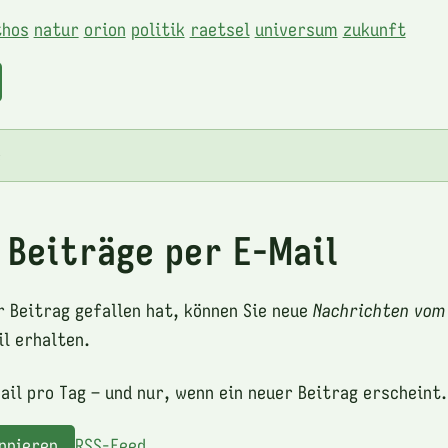
hos
natur
orion
politik
raetsel
universum
zukunft
e
 Beiträge per E-Mail
r Beitrag gefallen hat, können Sie neue
Nachrichten vom
l erhalten.
ail pro Tag – und nur, wenn ein neuer Beitrag erscheint.
onnieren
RSS-Feed