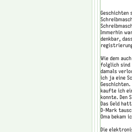
Geschichten s
Schreibmasch
Schreibmaschi
Immerhin war
denkbar, das
registrierun
Wie dem auch
folglich sind
damals verlo
ich ja eine S
Geschichten. 
kaufte ich ei
konnte. Den 
Das Geld hat
D-Mark tausch
Oma bekam ic
Die elektroni