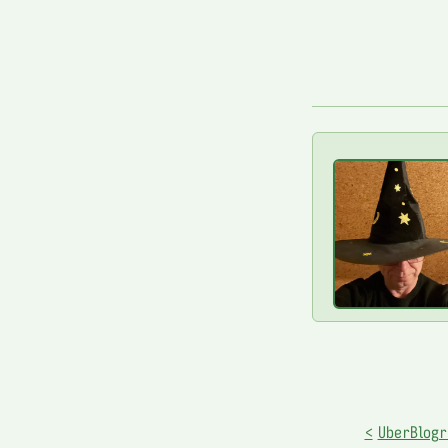
<
UberBlogr