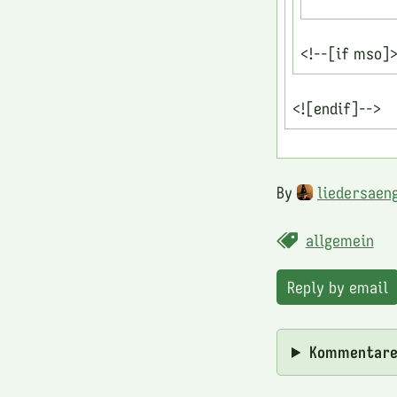
<!--[if mso]
<![endif]-->
By
liedersaen
allgemein
Reply by email
Kommentar