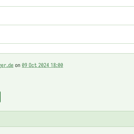
>
ger.de
on
09 Oct 2024 18:00
e