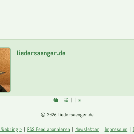
liedersaenger.de
🐘
|
🦋
|
|
✉️
© 2026 liedersaenger.de
 Webring
>
|
RSS Feed abonnieren
|
Newsletter
|
Impressum
|