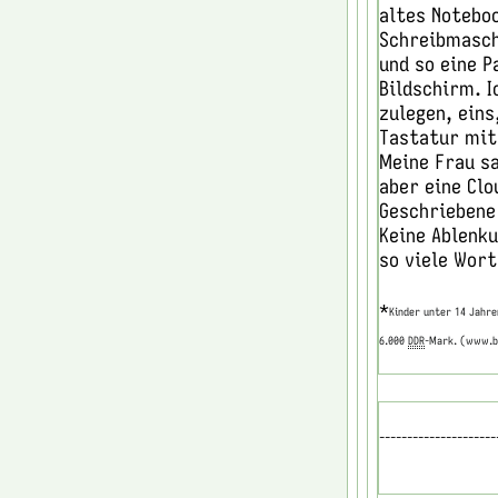
altes Noteboo
Schreibmaschi
und so eine P
Bildschirm. 
zulegen, eins
Tastatur mit
Meine Frau sa
aber eine Clo
Geschriebene
Keine Ablenk
so viele Wor
*
Kinder unter 14 Jahre
6.000
DDR
-Mark. (www.b
---------------------