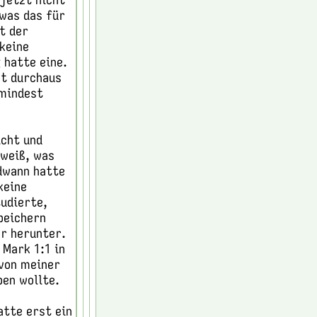
 was das für
it der
keine
 hatte eine.
st durchaus
umindest
icht und
 weiß, was
ndwann hatte
keine
tudierte,
peichern
hr herunter.
Mark 1:1 in
 von meiner
ben wollte.
atte erst ein