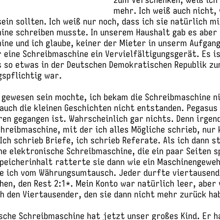
mehr. Ich weiß auch nicht,
ein sollten. Ich weiß nur noch, dass ich sie natürlich m
ine schreiben musste. In unserem Haushalt gab es aber 
ne und ich glaube, keiner der Mieter in unserm Aufgang
 eine Schreibmaschine ein Vervielfältigungsgerät. Es i
s so etwas in der Deutschen Demokratischen Republik z
gspflichtig war.
 gewesen sein mochte, ich bekam die Schreibmaschine n
 auch die kleinen Geschichten nicht entstanden. Pegasus
ren gegangen ist. Wahrscheinlich gar nichts. Denn irge
chreibmaschine, mit der ich alles Mögliche schrieb, nur 
Ich schrieb Briefe, ich schrieb Referate. Als ich dann s
ne elektronische Schreibmaschine, die ein paar Seiten s
Speicherinhalt ratterte sie dann wie ein Maschinengewe
te ich vom Währungsumtausch. Jeder durfte viertausend 
en, den Rest 2:1*. Mein Konto war natürlich leer, aber
h den Viertausender, den sie dann nicht mehr zurück ha
sche Schreibmaschine hat jetzt unser großes Kind. Er h