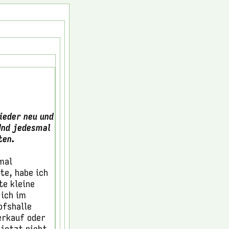
ieder neu und
Und jedesmal
hten.
nmal
te, habe ich
te kleine
 ich im
ofshalle
erkauf oder
 jetzt nicht