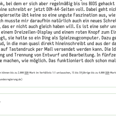
k, bei dem er sich aber regelmäßig bis ins BIOS gehackt
ne schreibt er jetzt DIN-A4-Seiten voll. Dabei geht ni
apierseite übt keine so eine ungute Faszination aus, wie
Ich musste mir daraufhin natürlich auch ein neues Schre
, das er nicht auch gleich haben will. Es ist eine sehr u
 einem Dreizeilen-Display und einem roten Knopf zum Ei
gt, sie hatte so ein Ding als Spielzeugcomputer. Dazu g
ud, in die man quasi direkt hineinschreibt und aus der d
 auf Tastendruck per Mail versendet werden kann. Die Id
ung und Trennung von Entwurf und Bearbeitung. In fünfz
te machen, wie möglich. Das funktioniert doch schon mal
n können bis zu 2.000
DDR
-Mark im Verhältnis 1:1 umtauschen, 15 bis 59jährige bis zu 4.000
DDR
-Mark
undesregierung.de)
-