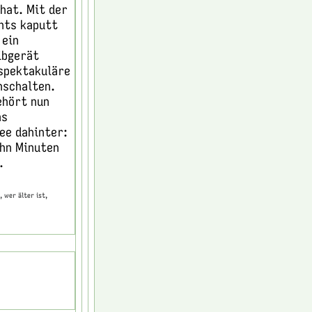
 hat. Mit der
chts kaputt
 ein
ibgerät
nspektakuläre
nschalten.
ehört nun
as
ee dahinter:
ehn Minuten
.
, wer älter ist,