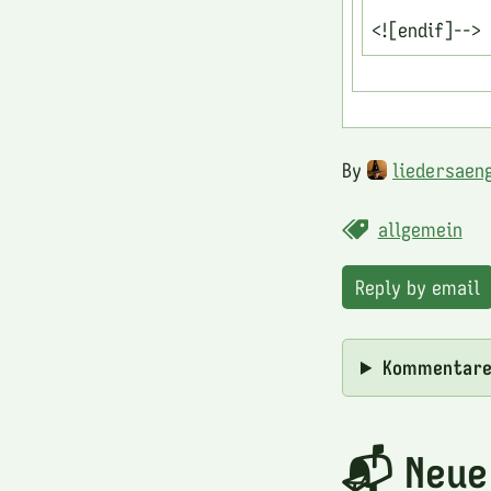
<![endif]-->
By
liedersaen
allgemein
Reply by email
Kommentar
📬 Neue