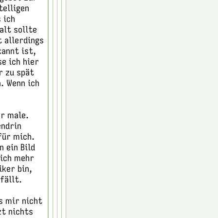
telligen
 ich
alt sollte
t allerdings
kannt ist,
e ich hier
r zu spät
. Wenn ich
er male.
endrin
für mich.
 ein Bild
lich mehr
iker bin,
fällt.
s mir nicht
zt nichts