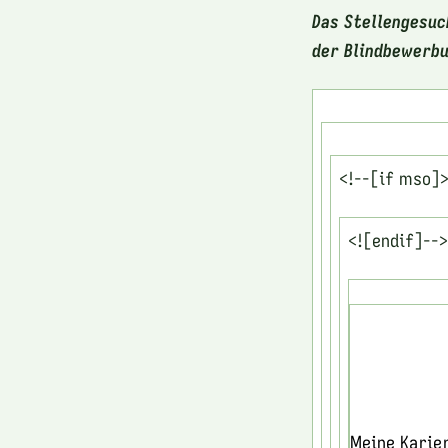
Das Stellengesuc
der Blindbewerbu
<!--[if mso]
<![endif]-->
Meine Karie