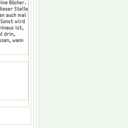
eine Bücher.
ieser Stelle
en auch mal
 Sonst wird
hinaus ist,
l drin,
ssen, wann