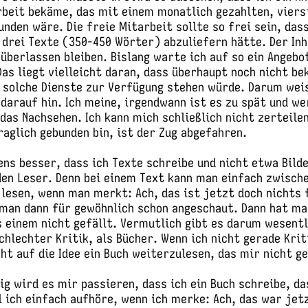
rbeit bekäme, das mit einem monatlich gezahlten, viers
nden wäre. Die freie Mitarbeit sollte so frei sein, dass
 drei Texte (350-450 Wörter) abzuliefern hätte. Der Inh
überlassen bleiben. Bislang warte ich auf so ein Angebo
as liegt vielleicht daran, dass überhaupt noch nicht be
r solche Dienste zur Verfügung stehen würde. Darum weis
darauf hin. Ich meine, irgendwann ist es zu spät und we
as Nachsehen. Ich kann mich schließlich nicht zerteilen
raglich gebunden bin, ist der Zug abgefahren.
ens besser, dass ich Texte schreibe und nicht etwa Bild
den Leser. Denn bei einem Text kann man einfach zwisch
 lesen, wenn man merkt: Ach, das ist jetzt doch nichts 
 man dann für gewöhnlich schon angeschaut. Dann hat man
s einem nicht gefällt. Vermutlich gibt es darum wesent
chlechter Kritik, als Bücher. Wenn ich nicht gerade Krit
ht auf die Idee ein Buch weiterzulesen, das mir nicht ge
g wird es mir passieren, dass ich ein Buch schreibe, da
l ich einfach aufhöre, wenn ich merke: Ach, das war jet