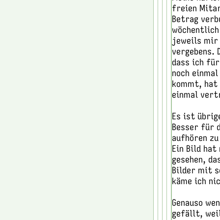
freien Mita
Betrag verbu
wöchentlich
jeweils mir 
vergebens. D
dass ich fü
noch einmal 
kommt, hat d
einmal vert
Es ist übrig
Besser für 
aufhören zu
Ein Bild hat
gesehen, da
Bilder mit s
käme ich nic
Genauso weni
gefällt, wei