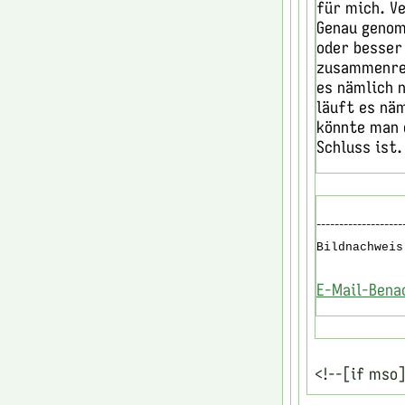
für mich. V
Genau genom
oder besser
zusammenrei
es nämlich 
läuft es näm
könnte man 
Schluss ist.
-------------------
Bildnachweis
E-Mail-Bena
<!--[if mso