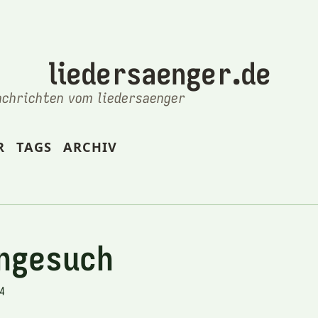
liedersaenger.de
achrichten vom liedersaenger
R
TAGS
ARCHIV
engesuch
4