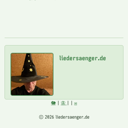
liedersaenger.de
🐘
|
🦋
|
|
✉️
© 2026 liedersaenger.de