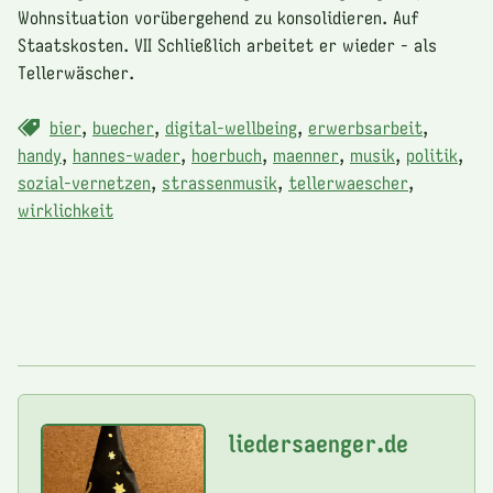
Wohnsituation vorübergehend zu konsolidieren. Auf
Staatskosten. VII Schließlich arbeitet er wieder - als
Tellerwäscher.
bier
,
buecher
,
digital-wellbeing
,
erwerbsarbeit
,
handy
,
hannes-wader
,
hoerbuch
,
maenner
,
musik
,
politik
,
sozial-vernetzen
,
strassenmusik
,
tellerwaescher
,
wirklichkeit
liedersaenger.de