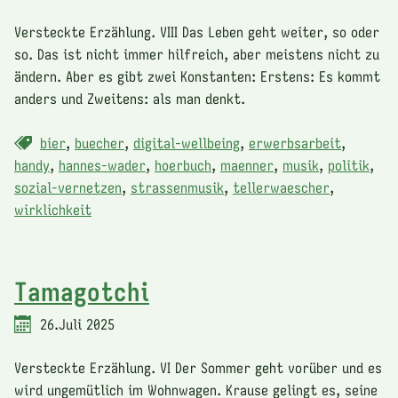
Versteckte Erzählung. VIII Das Leben geht weiter, so oder
so. Das ist nicht immer hilfreich, aber meistens nicht zu
ändern. Aber es gibt zwei Konstanten: Erstens: Es kommt
anders und Zweitens: als man denkt.
bier
,
buecher
,
digital-wellbeing
,
erwerbsarbeit
,
handy
,
hannes-wader
,
hoerbuch
,
maenner
,
musik
,
politik
,
sozial-vernetzen
,
strassenmusik
,
tellerwaescher
,
wirklichkeit
Tamagotchi
26.Juli 2025
Versteckte Erzählung. VI Der Sommer geht vorüber und es
wird ungemütlich im Wohnwagen. Krause gelingt es, seine