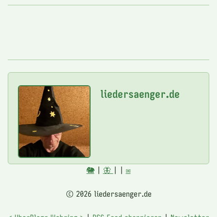
liedersaenger.de
🐘
|
🦋
|
|
✉️
© 2026 liedersaenger.de