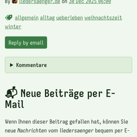
By
liedersaenger.de
on
30 Dec 2025 06:00
allgemein
alltag
ueberleben
weihnachtszeit
winter
Reply by email
Kommentare
📬 Neue Beiträge per E-
Mail
Wenn Ihnen dieser Beitrag gefallen hat, können Sie
neue
Nachrichten vom liedersaenger
bequem per E-