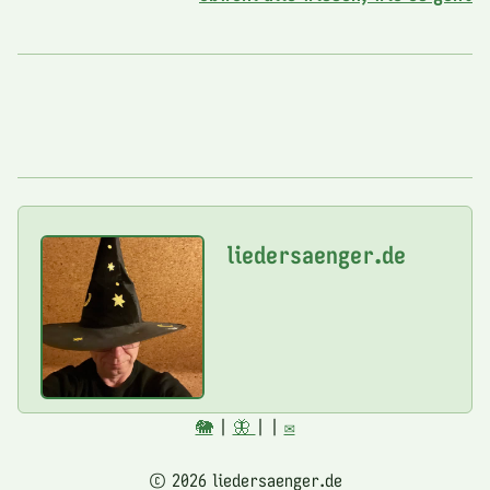
liedersaenger.de
🐘
|
🦋
|
|
✉️
© 2026 liedersaenger.de