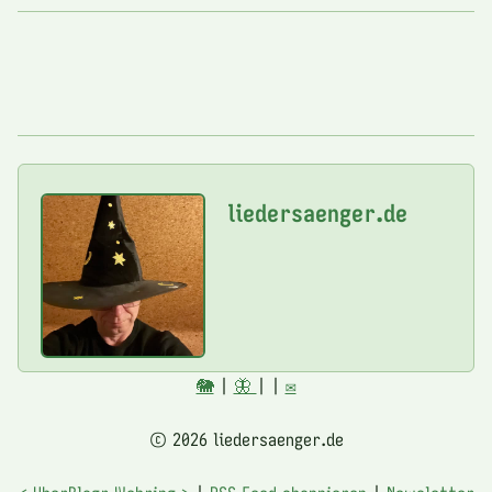
liedersaenger.de
🐘
|
🦋
|
|
✉️
© 2026 liedersaenger.de