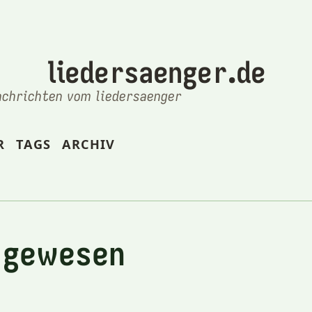
liedersaenger.de
achrichten vom liedersaenger
R
TAGS
ARCHIV
 gewesen