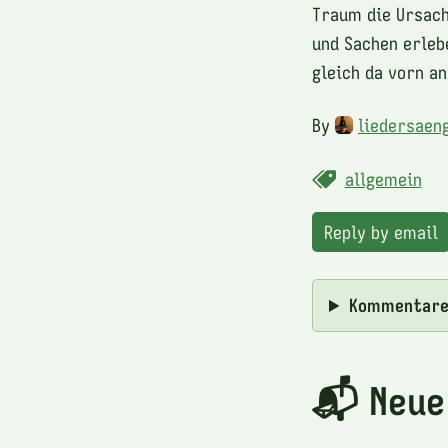
Traum die Ursach
und Sachen erleb
gleich da vorn a
By
liedersaen
allgemein
Reply by email
Kommentar
📬 Neue