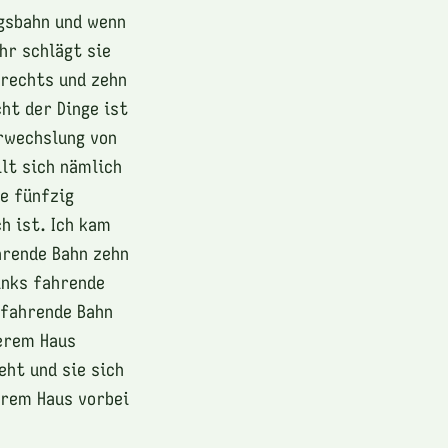
rgsbahn und wenn
hr schlägt sie
 rechts und zehn
ht der Dinge ist
erwechslung von
lt sich nämlich
ie fünfzig
h ist. Ich kam
hrende Bahn zehn
inks fahrende
 fahrende Bahn
serem Haus
eht und sie sich
erem Haus vorbei