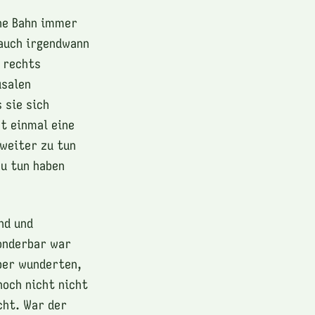
ine Bahn immer
 auch irgendwann
 rechts
usalen
 sie sich
t einmal eine
weiter zu tun
zu tun haben
nd und
Sonderbar war
ber wunderten,
noch nicht nicht
cht. War der