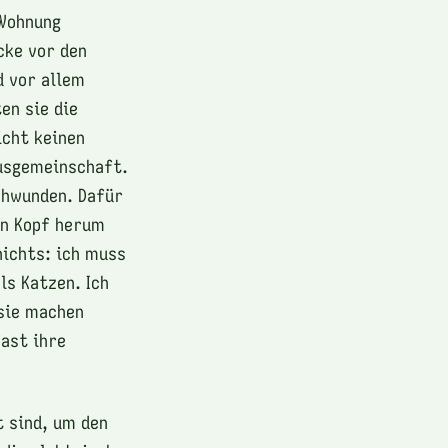
 Wohnung
cke vor den
d vor allem
en sie die
icht keinen
ausgemeinschaft.
chwunden. Dafür
en Kopf herum
nichts: ich muss
ls Katzen. Ich
 sie machen
fast ihre
t sind, um den