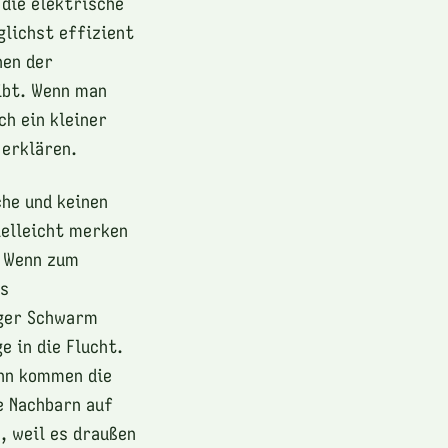
 die elektrische
glichst effizient
hen der
ibt. Wenn man
ch ein kleiner
 erklären.
che und keinen
ielleicht merken
. Wenn zum
rs
iger Schwarm
e in die Flucht.
ann kommen die
e Nachbarn auf
, weil es draußen