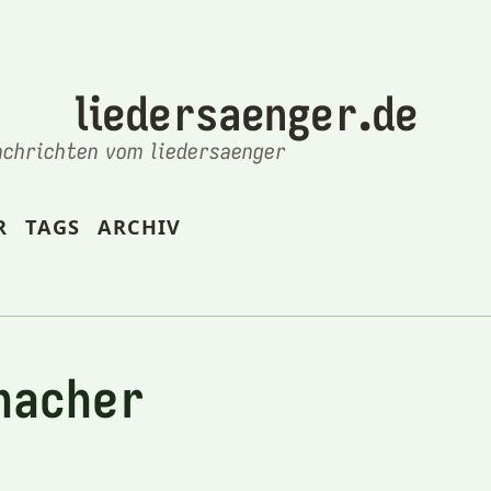
liedersaenger.de
achrichten vom liedersaenger
R
TAGS
ARCHIV
macher