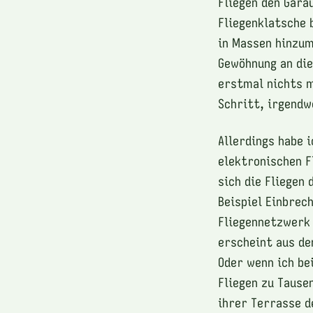
Fliegen den Gara
Fliegenklatsche b
in Massen hinzum
Gewöhnung an di
erstmal nichts m
Schritt, irgendw
Allerdings habe 
elektronischen F
sich die Fliegen
Beispiel Einbrec
Fliegennetzwerk 
erscheint aus de
Oder wenn ich be
Fliegen zu Tause
ihrer Terrasse d