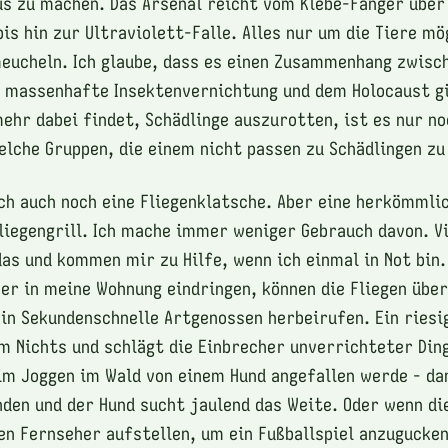
us zu machen. Das Arsenal reicht vom Klebe-Fänger über
is hin zur Ultraviolett-Falle. Alles nur um die Tiere mö
eucheln. Ich glaube, dass es einen Zusammenhang zwisc
e massenhafte Insektenvernichtung und dem Holocaust g
ehr dabei findet, Schädlinge auszurotten, ist es nur no
elche Gruppen, die einem nicht passen zu Schädlingen zu
ich auch noch eine Fliegenklatsche. Aber eine herkömmli
liegengrill. Ich mache immer weniger Gebrauch davon. V
 das und kommen mir zu Hilfe, wenn ich einmal in Not bin
her in meine Wohnung eindringen, können die Fliegen übe
in Sekundenschnelle Artgenossen herbeirufen. Ein ries
m Nichts und schlägt die Einbrecher unverrichteter Ding
im Joggen im Wald von einem Hund angefallen werde - d
nden und der Hund sucht jaulend das Weite. Oder wenn di
en Fernseher aufstellen, um ein Fußballspiel anzugucken