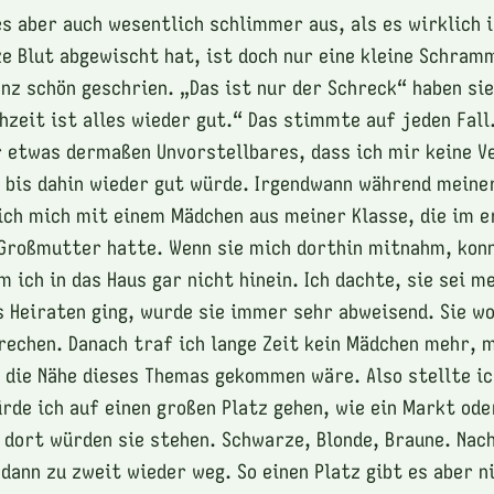
s aber auch wesentlich schlimmer aus, als es wirklich 
e Blut abgewischt hat, ist doch nur eine kleine Schram
nz schön geschrien. „Das ist nur der Schreck“ haben sie
hzeit ist alles wieder gut.“ Das stimmte auf jeden Fall.
 etwas dermaßen Unvorstellbares, dass ich mir keine V
t bis dahin wieder gut würde. Irgendwann während meine
ich mich mit einem Mädchen aus meiner Klasse, die im e
Großmutter hatte. Wenn sie mich dorthin mitnahm, konn
m ich in das Haus gar nicht hinein. Ich dachte, sie sei m
 Heiraten ging, wurde sie immer sehr abweisend. Sie wo
rechen. Danach traf ich lange Zeit kein Mädchen mehr, 
n die Nähe dieses Themas gekommen wäre. Also stellte i
ürde ich auf einen großen Platz gehen, wie ein Markt ode
dort würden sie stehen. Schwarze, Blonde, Braune. Nach
dann zu zweit wieder weg. So einen Platz gibt es aber ni