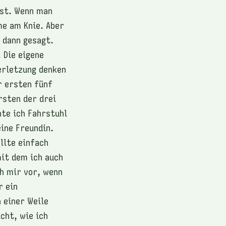
ist. Wenn man
me am Knie. Aber
 dann gesagt.
 Die eigene
erletzung denken
r ersten fünf
rsten der drei
te ich Fahrstuhl
eine Freundin.
llte einfach
mit dem ich auch
ch mir vor, wenn
r ein
 einer Weile
cht, wie ich