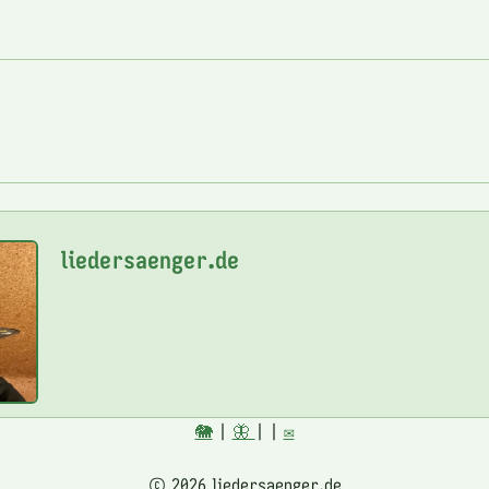
liedersaenger.de
🐘
|
🦋
|
|
✉️
© 2026 liedersaenger.de