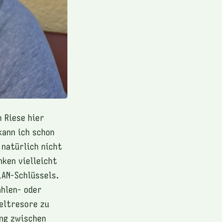
 Riese hier
kann ich schon
 natürlich nicht
nken vielleicht
LAN-Schlüssels.
ahlen- oder
seltresore zu
ng zwischen