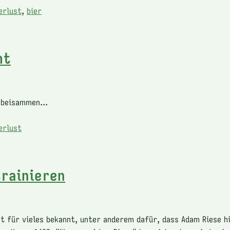
erlust
,
bier
mt
 beisammen...
erlust
trainieren
st für vieles bekannt, unter anderem dafür, dass Adam Riese h