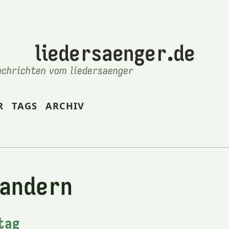
liedersaenger.de
achrichten vom liedersaenger
R
TAGS
ARCHIV
wandern
tag