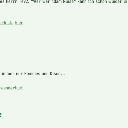
es Herrn 1492. "Wer war Adam Riese" kann ich schon wieder i
erlust
,
bier
t immer nur Pommes und Disco...
,
wanderlust
e